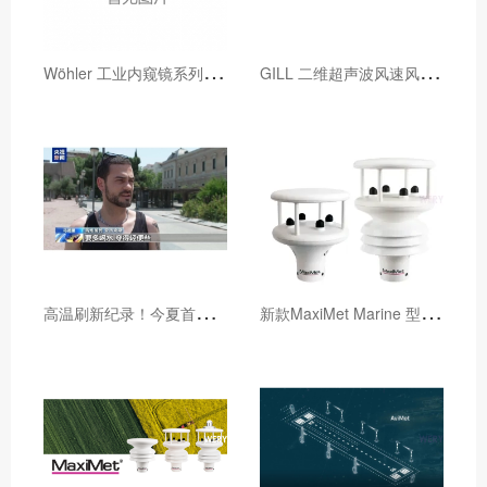
W
öhler 工业内窥镜系列产品参数对比表
G
ILL 二维超声波风速风向仪对比（2023年1月新增WindUltra）
高
温刷新纪录！今夏首波热浪席卷欧洲多国，预警不断升级
新
款MaxiMet Marine 型号提供了增强的海洋性能，具有IP68和六轴罗盘