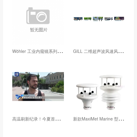
W
öhler 工业内窥镜系列产品参数对比表
G
ILL 二维超声波风速风向仪对比（2023年1月新增WindUltra）
高
温刷新纪录！今夏首波热浪席卷欧洲多国，预警不断升级
新
款MaxiMet Marine 型号提供了增强的海洋性能，具有IP68和六轴罗盘